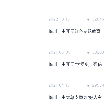
征程丨临川一中党委开展“喜
迎党的二十大”红色教育主题
系列活动
2022-10-13
32845
临川一中开展红色专题教育
进校园宣讲活动
2021-05-09
30203
临川一中开展“学党史，强信
念，跟党走”主题活动
2021-04-13
29554
临川一中党总支举办“好人主
义之害”解放思想大讨论专题