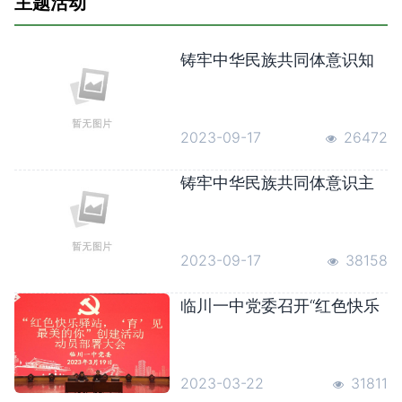
主题活动
铸牢中华民族共同体意识知
识科普
2023-09-17
26472
铸牢中华民族共同体意识主
要内容
2023-09-17
38158
临川一中党委召开“红色快乐
驿站，‘育’见最美的你”创建活
动动员部署大会并举办3.23
警示教育专题党课
2023-03-22
31811