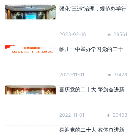
强化“三违”治理，规范办学行
为——临川一中开展“三违”专
项治理专题学习研讨暨工作
推进会
2023-02-18
29561
临川一中举办学习党的二十
大报告精神宣讲会
2022-11-01
31426
喜庆党的二十大 擎旗奋进新
时代——临川一中全体教职
员工认真观看党的二十大开
幕会
2022-11-01
30403
喜迎党的二十大 教体奋进新