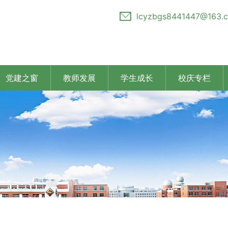
lcyzbgs8441447@163.
党建之窗
教师发展
学生成长
校庆专栏