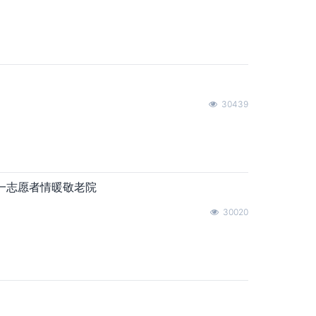
30439
临一志愿者情暖敬老院
30020