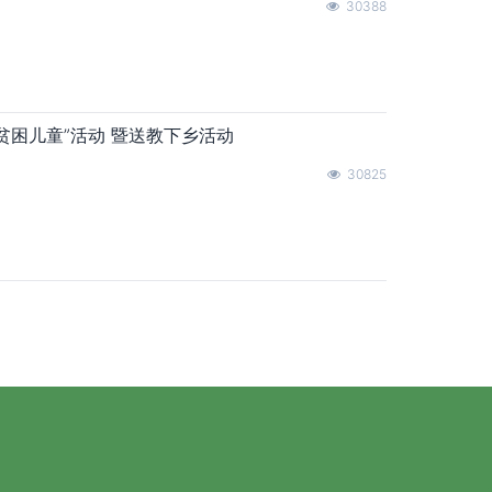
30388
贫困儿童”活动 暨送教下乡活动
30825